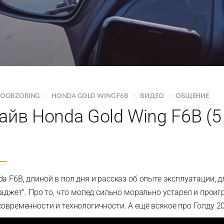
TOOBZORING
>
HONDA GOLD WING F6B
>
ВИДЕО
>
ОБЩЕНИЕ
айв Honda Gold Wing F6B (5
a F6B, длиной в пол дня и рассказ об опыте эксплуатации, д
гаджет". Про то, что мопед сильно морально устарел и прои
овременности и технологичности. А ещё всякое про Голду 20