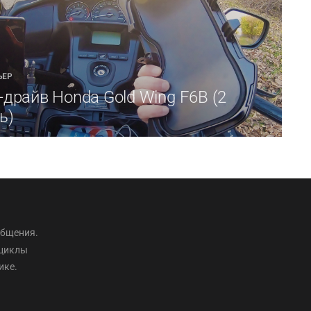
ЬЕР
-драйв Honda Gold Wing F6B (2
ь)
общения.
оциклы
ике.