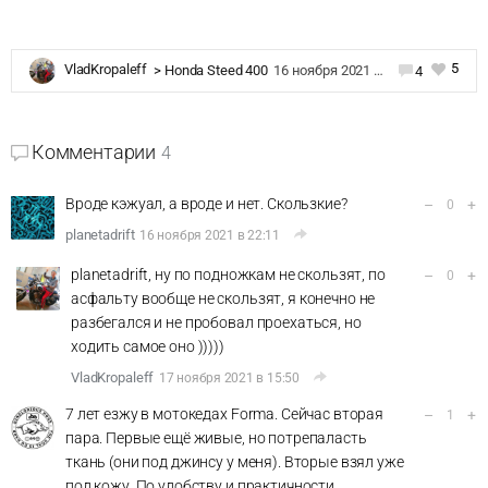
5
VladKropaleff
>
Honda Steed 400
16 ноября 2021 в 14:17
4
Комментарии
4
Вроде кэжуал, а вроде и нет. Скользкие?
–
+
0
planetadrift
16 ноября 2021 в 22:11
planetadrift, ну по подножкам не скользят, по
–
+
0
асфальту вообще не скользят, я конечно не
разбегался и не пробовал проехаться, но
ходить самое оно )))))
VladKropaleff
17 ноября 2021 в 15:50
7 лет езжу в мотокедах Forma. Сейчас вторая
–
+
1
пара. Первые ещё живые, но потрепаласть
ткань (они под джинсу у меня). Вторые взял уже
под кожу. По удобству и практичности