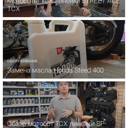
Мотоботы TCX линейки STREET ACE
TCX
ОБСЛУЖИВАНИЕ
Замена масла Honda Steed 400
ЭКИПИРОВКА
Обзор мотобот ТСХ линейки SP-