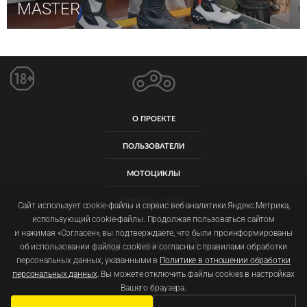
MASTER
О ПРОЕКТЕ
ПОЛЬЗОВАТЕЛИ
МОТОЦИКЛЫ
ПРАВИЛА САЙТА
Сайт использует cookie-файлы и сервис веб-аналитики Яндекс.Метрика,
использующий cookie-файлы. Продолжая пользоваться сайтом
и нажимая «Согласен», вы подтверждаете, что были проинформированы
об использовании файлов cookies и согласны с правилами обработки
персональных данных, указанными в
Политике в отношении обработки
персональных данных
. Вы можете отключить файлы cookies в настройках
Пользовательское соглашение
Политика обработки персональных данных
Вашего браузера.
ООО «ОМОЙМОТ» ОГРН: 1257700092011 ИНН: 9719077129
ADMIN@OMOIMOT.RU