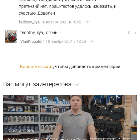
претензий нет. Краш-тестов удалось избежать, к
счастью. Доволен
fedotov_ilya
18 ноября 2021 в 10:52
fedotov_ilya, огонь !!!
–
+
0
VladKropaleff
18 ноября 2021 в 13:55
Войдите на сайт
, чтобы добавлять комментарии
Вас могут заинтересовать:
ЭКИПИРОВКА