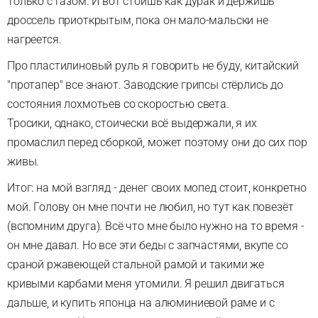
Только с газом. И вот стоишь как дурак и держишь
дроссель приоткрытым, пока он мало-мальски не
нагреется.
Про пластилиновый руль я говорить не буду, китайский
"протапер" все знают. Заводские грипсы стёрлись до
состояния лохмотьев со скоростью света.
Тросики, однако, стоически всё выдержали, я их
промаслил перед сборкой, может поэтому они до сих пор
живы.
Итог: на мой взгляд - денег своих мопед стоит, конкретно
мой. Голову он мне почти не любил, но тут как повезёт
(вспомним друга). Всё что мне было нужно на то время -
он мне давал. Но все эти беды с запчастями, вкупе со
сраной ржавеющей стальной рамой и такими же
кривыми карбами меня утомили. Я решил двигаться
дальше, и купить японца на алюминиевой раме и с