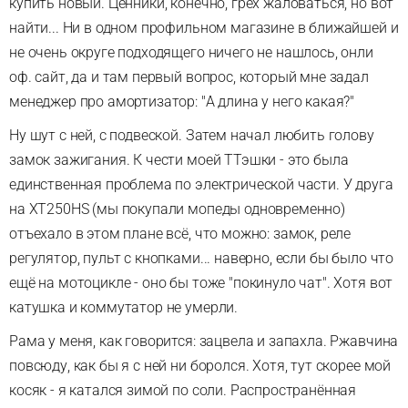
купить новый. Ценники, конечно, грех жаловаться, но вот
найти... Ни в одном профильном магазине в ближайшей и
не очень округе подходящего ничего не нашлось, онли
оф. сайт, да и там первый вопрос, который мне задал
менеджер про амортизатор: "А длина у него какая?"
Ну шут с ней, с подвеской. Затем начал любить голову
замок зажигания. К чести моей ТТэшки - это была
единственная проблема по электрической части. У друга
на XT250HS (мы покупали мопеды одновременно)
отъехало в этом плане всё, что можно: замок, реле
регулятор, пульт с кнопками... наверно, если бы было что
ещё на мотоцикле - оно бы тоже "покинуло чат". Хотя вот
катушка и коммутатор не умерли.
Рама у меня, как говорится: зацвела и запахла. Ржавчина
повсюду, как бы я с ней ни боролся. Хотя, тут скорее мой
косяк - я катался зимой по соли. Распространённая