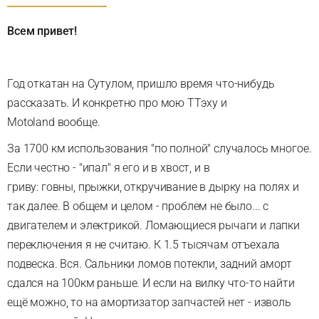
Всем привет!
Год откатан на Сутулом, пришло время что-нибудь
рассказать. И конкретно про мою ТТэху и
Motoland вообще.
За 1700 км использования "по полной" случалось многое.
Если честно - "ипал" я его и в хвост, и в
гриву: говны, прыжки, откручивание в дырку на полях и
так далее. В общем и целом - проблем не было... с
двигателем и электрикой. Ломающиеся рычаги и лапки
переключения я не считаю. К 1.5 тысячам отъехала
подвеска. Вся. Сальники ломов потекли, задний аморт
сдался на 100км раньше. И если на вилку что-то найти
ещё можно, то на амортизатор запчастей нет - изволь