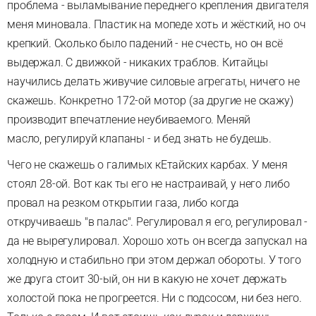
проблема - выламывание переднего крепления двигателя
меня миновала. Пластик на мопеде хоть и жёсткий, но оч
крепкий. Сколько было падений - не счесть, но он всё
выдержал. С движкой - никаких траблов. Китайцы
научились делать живучие силовые агрегаты, ничего не
скажешь. Конкретно 172-ой мотор (за другие не скажу)
производит впечатление неубиваемого. Меняй
масло, регулируй клапаны - и бед знать не будешь.
Чего не скажешь о галимых кЕтайских карбах. У меня
стоял 28-ой. Вот как ты его не настраивай, у него либо
провал на резком открытии газа, либо когда
откручиваешь "в палас". Регулировал я его, регулировал -
да не вырегулировал. Хорошо хоть он всегда запускал на
холодную и стабильно при этом держал обороты. У того
же друга стоит 30-ый, он ни в какую не хочет держать
холостой пока не прогреется. Ни с подсосом, ни без него.