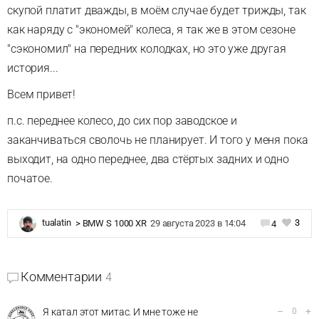
скупой платит дважды, в моём случае будет трижды, так
как наряду с "экономей" колеса, я так же в этом сезоне
"сэкономил" на передних колодках, но это уже другая
история...
Всем привет!
п.с. переднее колесо, до сих пор заводское и
заканчиваться сволочь не планирует. И того у меня пока
выходит, на одно переднее, два стёртых задних и одно
початое.
3
tualatin
>
BMW S 1000 XR
29 августа 2023 в 14:04
4
Комментарии
4
–
+
Я катал этот митас. И мне тоже не
0