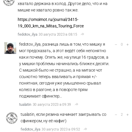
хватало держака в холод. Другое дело, что и на
мишке не хватало ровно так же.
https://omoimot.ru/journal/3415-
19_000_km_na_Mitas_Touring_Force
fedotov_ilya
30 августа 2023 в 08:15
fedotov_ilya, разница лишь в том, что мишку я
–
+
0
мог предсказать, а этот ведёт себя непонятно
как и почему. Опять же, на улице 16 градусов, а
у мишки проблемы начинались ближе к десяти.
С мишкой было не страшно, а на митасе чот
ссыкотно теперь вваливать и прямая +/-
понятная, сегодня уже умышленно срывал
колесо в разгоне, а в повороте прям
поджимает сфинктер...
tualatin
30 августа 2023 в 09:39
tualatin, если резина начинает заигрывать со
–
+
2
сфинкером, ну её нафиг)
fedotov_ilya
30 августа 2023 в 09:52