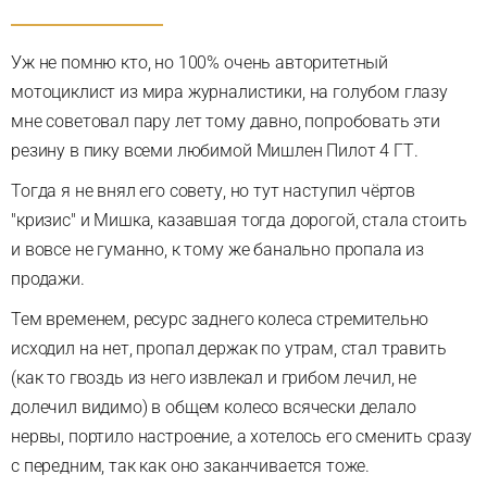
Уж не помню кто, но 100% очень авторитетный
мотоциклист из мира журналистики, на голубом глазу
мне советовал пару лет тому давно, попробовать эти
резину в пику всеми любимой Мишлен Пилот 4 ГТ.
Тогда я не внял его совету, но тут наступил чёртов
"кризис" и Мишка, казавшая тогда дорогой, стала стоить
и вовсе не гуманно, к тому же банально пропала из
продажи.
Тем временем, ресурс заднего колеса стремительно
исходил на нет, пропал держак по утрам, стал травить
(как то гвоздь из него извлекал и грибом лечил, не
долечил видимо) в общем колесо всячески делало
нервы, портило настроение, а хотелось его сменить сразу
с передним, так как оно заканчивается тоже.