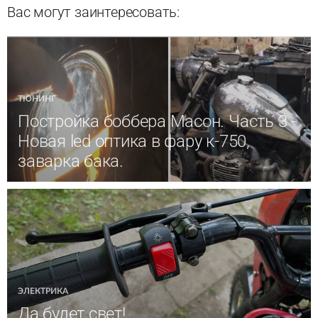
Вас могут заинтересовать:
ТЮНИНГ
Постройка боббера Масон. Часть 3 -
Новая led оптика в фару к-750,
заварка бака.
ЭЛЕКТРИКА
Да будет свет!