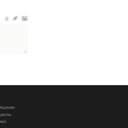
общения.
оциклы
ике.