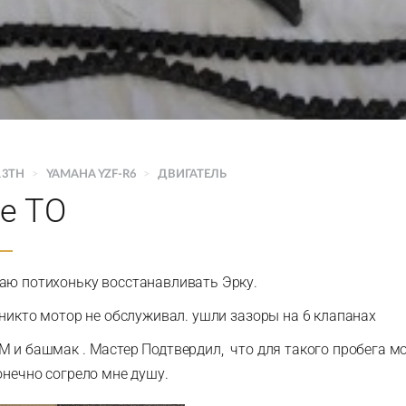
13TH
>
YAMAHA YZF-R6
>
ДВИГАТЕЛЬ
е ТО
аю потихоньку восстанавливать Эрку.
й никто мотор не обслуживал. ушли зазоры на 6 клапанах
М и башмак . Мастер Подтвердил, что для такого пробега м
онечно согрело мне душу.