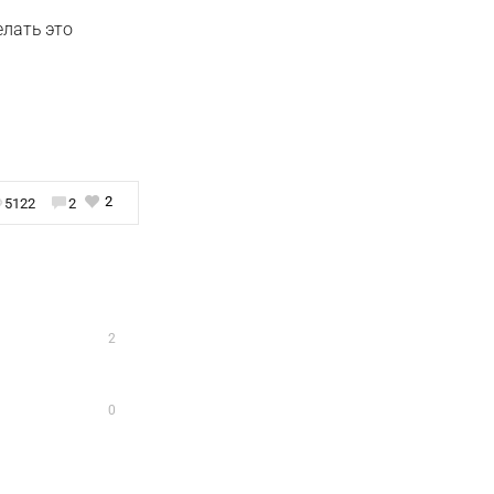
елать это
2
5122
2
2
0