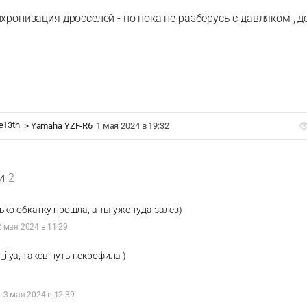
хронизация дросселей - но пока не разберусь с давляком , д
e13th
>
Yamaha YZF-R6
1 мая 2024 в 19:32
и
2
ко обкатку прошла, а ты уже туда залез)
2 мая 2024 в 11:29
_ilya, таков путь некрофила )
h
3 мая 2024 в 12:39