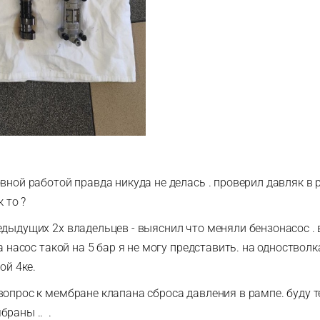
ной работой правда никуда не делась . проверил давляк в р
к то ?
едыдущих 2х владельцев - выяснил что меняли бензонасос . 
а насос такой на 5 бар я не могу представить. на одноствол
ной 4ке.
опрос к мембране клапана сброса давления в рампе. буду т
браны .. .