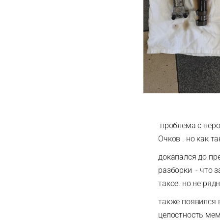
проблема с неров
Очков . но как та
докапался до пр
разборки - что з
такое. но не ряд
также появился в
целостность мем