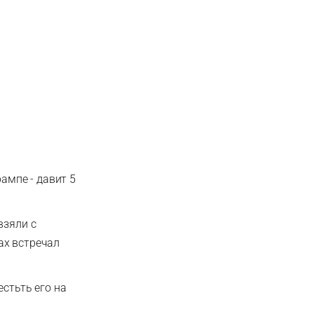
ампе - давит 5
взяли с
ках встречал
естьть его на