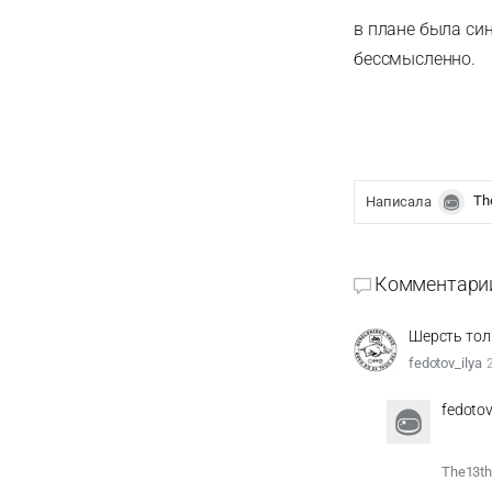
в плане была син
бессмысленно.
Th
Написалa
Комментари
Шерсть толь
fedotov_ilya
fedotov
The13t