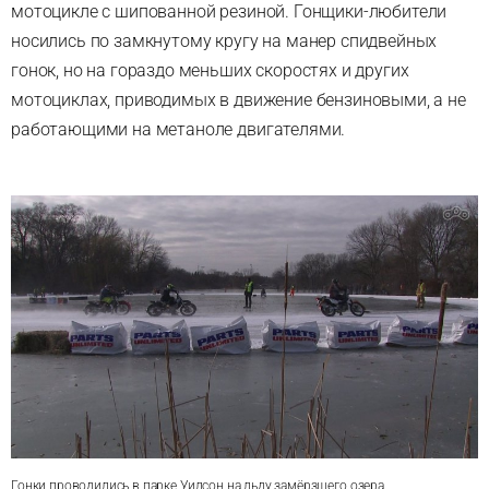
мотоцикле с шипованной резиной. Гонщики-любители
носились по замкнутому кругу на манер спидвейных
гонок, но на гораздо меньших скоростях и других
мотоциклах, приводимых в движение бензиновыми, а не
работающими на метаноле двигателями.
Гонки проводились в парке Уилсон на льду замёрзшего озера