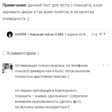
Примечание:
данный пост для теста с планшета, а как
заряжать аккум и так всем понятно, я не капитан
очевидность ;)
7
zsv2508
>
Kawasaki Vulcan S ABS
1 апреля 2018 в 08:05
2
Комментарии
2
–
+
Оптимизация только началась, на телефонах
0
пока всё примерно как и было, летом выкатим
полностью адаптивную версию :)
Но первая публикация в бортжурнал с
планшета — ачивка, однозначно! :) (обратили
внимание на возможность сделать фото
на обложку прямо из редактора?).