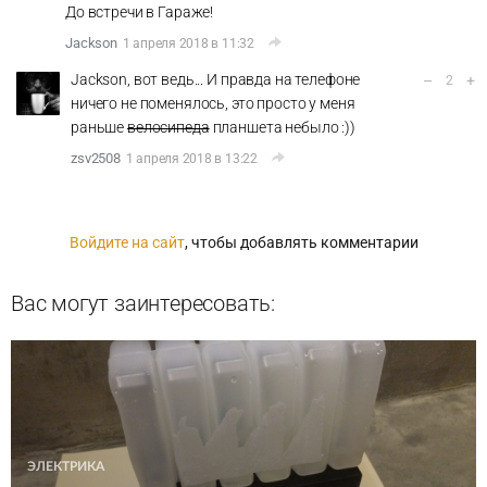
До встречи в Гараже!
Jackson
1 апреля 2018 в 11:32
Jackson, вот ведь... И правда на телефоне
–
+
2
ничего не поменялось, это просто у меня
раньше
велосипеда
планшета небыло :))
zsv2508
1 апреля 2018 в 13:22
Войдите на сайт
, чтобы добавлять комментарии
Вас могут заинтересовать:
ЭЛЕКТРИКА