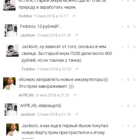
Кстати, старый аккум можно сдать - спасти
–
+
0
природу и заработать чирик.
Fedotov
13 мая 2018 в 16:17
Fedotov, 10 рублей?...
–
+
0
Jackson
13 мая 2018 в 21:39
Jackson, ну зависит от того, сколько в нем
–
+
1
свинца. За старый акум Л200 дали около 600
рублей, но он там как у танка)
Fedotov
13 мая 2018 в 22:02
обожаю заправлять новые аккумуляторы)))
–
+
0
Это прям завораживает :)))
AIIPEJIb
13 мая 2018 в 21:23
AIIPEJIb, извращуга)
–
+
0
Jackson
13 мая 2018 в 21:39
Jackson, я как еще в первый Фьюж покупал
–
+
1
новую Варту прям пристрастился к этому