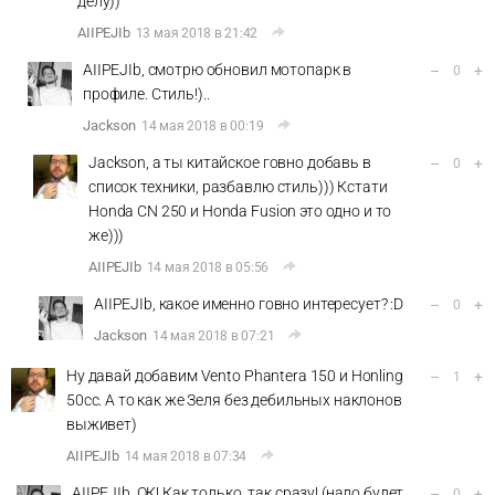
делу))
AIIPEJIb
13 мая 2018 в 21:42
AIIPEJIb, смотрю обновил мотопарк в
–
+
0
профиле. Стиль!)..
Jackson
14 мая 2018 в 00:19
Jackson, а ты китайское говно добавь в
–
+
0
список техники, разбавлю стиль))) Кстати
Honda CN 250 и Honda Fusion это одно и то
же)))
AIIPEJIb
14 мая 2018 в 05:56
AIIPEJIb, какое именно говно интересует? :D
–
+
0
Jackson
14 мая 2018 в 07:21
Ну давай добавим Vento Phantera 150 и Honling
–
+
1
50cc. А то как же Зеля без дебильных наклонов
выживет)
AIIPEJIb
14 мая 2018 в 07:34
AIIPEJIb, ОК! Как только, так сразу! (надо будет,
–
+
0