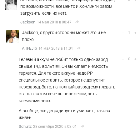
по возможности, все Венто и Хонлинги разом
загрузить, если их нет).
Jackson
14 мая 2018 в 08:47
Jackson, с другой стороны может это и не
–
+
1
плохо
AIIPEJIb
14 мая 2018 в 11:04
–
+
Гелевый аккум не любит только одно- заряд
0
свыше 14,5 вольт!!!!!!! Он выкипает и емкость
теряется. Для такого аккума надо РР
специальное ставить, которое не допустит
перезаряд. Зато, на полный разряд ему плевать,
ставь в каком хочешь положении, хоть
клеммами вниз.
А вообще, все деградирует и умирает , такова
жизнь.
Schultz
28 сентября 2020 в 03:04