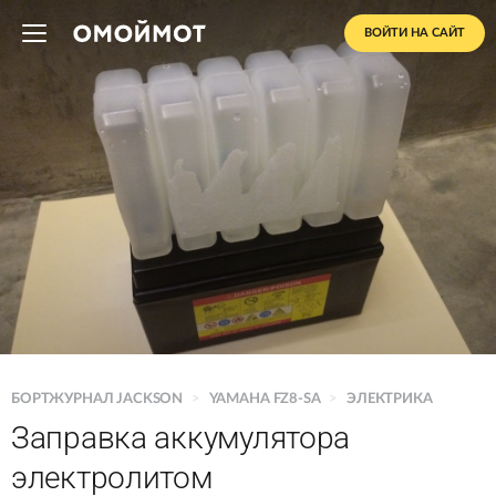
ВОЙТИ НА САЙТ
БОРТЖУРНАЛ JACKSON
>
YAMAHA FZ8-SA
>
ЭЛЕКТРИКА
Заправка аккумулятора
электролитом