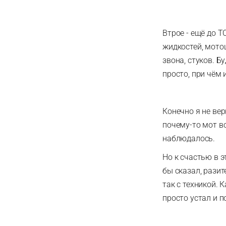
Втрое - ещё до Т
жидкостей, мотоц
звона, стуков. Б
просто, при чём 
Конечно я не вер
почему-то мот вс
наблюдалось.
Но к счастью в э
бы сказал, разит
так с техникой. 
просто устал и п