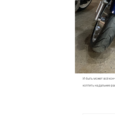
И быть может всё конч
коптить на дальние ра