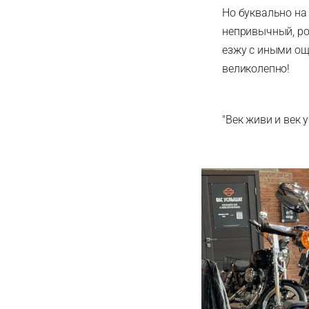
Но буквально на
непривычный, ров
езжу с иными ощ
великолепно!
"Век живи и век 