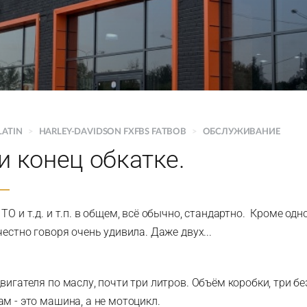
LATIN
>
HARLEY-DAVIDSON FXFBS FATBOB
>
ОБСЛУЖИВАНИЕ
и конец обкатке.
ТО и т.д. и т.п. в общем, всё обычно, стандартно. Кроме одн
честно говоря очень удивила. Даже двух...
вигателя по маслу, почти три литров. Объём коробки, три без
ам - это машина, а не мотоцикл.