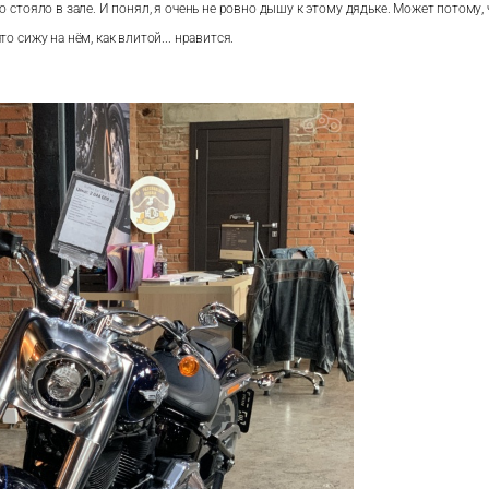
то стояло в зале. И понял, я очень не ровно дышу к этому дядьке. Может потому,
то сижу на нём, как влитой... нравится.