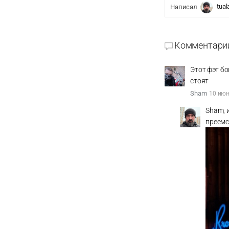
tual
Написал
Комментари
Этот фэт б
стоят
Sham
10 июн
Sham, 
преемс