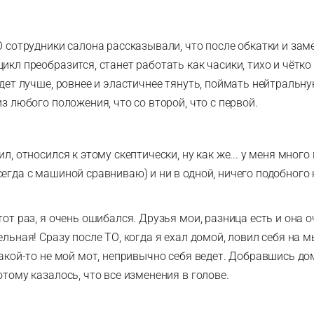
О сотрудники салона рассказывали, что после обкатки и зам
икл преобразится, станет работать как часики, тихо и чётко 
удет лучше, ровнее и эластичнее тянуть, поймать нейтральн
из любого положения, что со второй, что с первой.
ил, относился к этому скептически, ну как же... у меня мног
егда с машиной сравниваю) и ни в одной, ничего подобного 
тот раз, я очень ошибался. Друзья мои, разница есть и она о
ельная! Сразу после ТО, когда я ехал домой, ловил себя на м
Какой-то не мой мот, непривычно себя ведет. Добравшись до
отому казалось, что все изменения в голове.