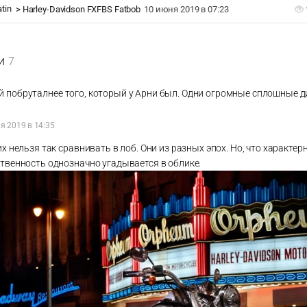
atin
>
Harley-Davidson FXFBS Fatbob
10 июня 2019 в 07:23
и
7
ой побруталнее того, который у Арни был. Одни огромные сплошные д
я 2019 в 14:35
их нельзя так сравнивать в лоб. Они из разных эпох. Но, что характер
твенность однозначно угадывается в облике.