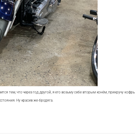
ится тем, что через год другой, я его возьму себе вторым конём, прикручу кофры
сстояния. Ну красив же бродяга.