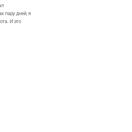
ал
к пару дней, я
ота. И это