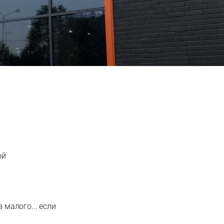
ой
 малого... если