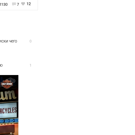
12
1130
7
иски чего
0
но
1