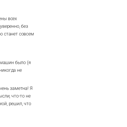
ены всех
уверенно, без
ую станет совсем
о машин было (я
никогда не
чень заметна! Я
ысли, что-то не
мой, решил, что