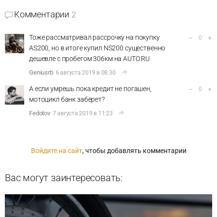
Комментарии
2
Тоже рассматривал рассрочку на покупку
–
+
0
AS200, но в итоге купил NS200 существенно
дешевле с пробегом 306км на AUTО.RU
Geniusrb
6 августа 2019 в 08:30
А если умрешь пока кредит не погашен,
–
+
0
мотоцикл банк заберет?
Fedotov
7 августа 2019 в 11:23
Войдите на сайт
, чтобы добавлять комментарии
Вас могут заинтересовать: