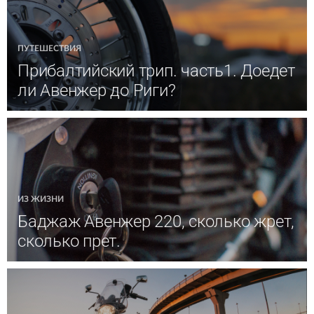
ПУТЕШЕСТВИЯ
Прибалтийский трип. часть1. Доедет
ли Авенжер до Риги?
ИЗ ЖИЗНИ
Баджаж Авенжер 220, сколько жрет,
сколько прет.