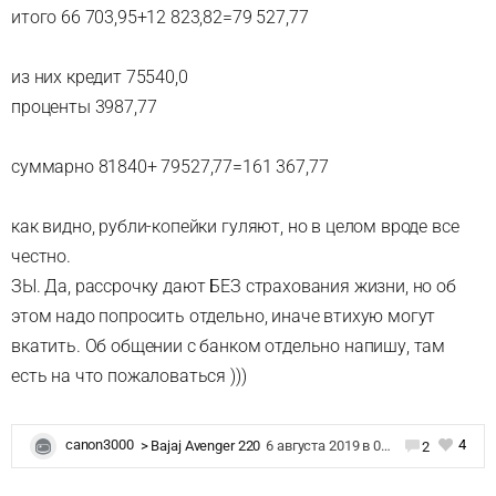
итого 66 703,95+12 823,82=79 527,77
из них кредит 75540,0
проценты 3987,77
суммарно 81840+ 79527,77=161 367,77
как видно, рубли-копейки гуляют, но в целом вроде все
честно.
ЗЫ. Да, рассрочку дают БЕЗ страхования жизни, но об
этом надо попросить отдельно, иначе втихую могут
вкатить. Об общении с банком отдельно напишу, там
есть на что пожаловаться )))
4
canon3000
>
Bajaj Avenger 220
6 августа 2019 в 07:13
2