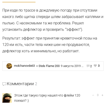
При езде по трассе в дождливую погоду при отсутсвии
какого либо щитка спереди шлем забрасывает каплями и
пылью. С насекомыми та же проблема. Решил
установить дефлектор и проверить "'эффект").
Результат: эффект при принятии креветочной позы на
120 км есть, части тела ниже шеи не продуваются,
дефлектор хоть и минимально, но работает.
3
molchanovds63
>
Stels Flame 200
9 августа 2019 в 15:30
2
Комментарии
2
–
+
Этож где такую горку нашел что флейм 120
0
поехал? :)