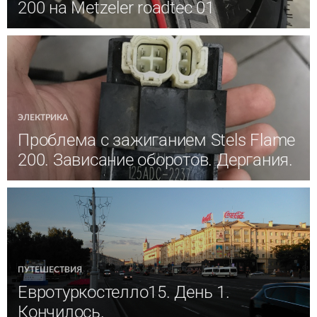
200 на Metzeler roadtec 01
ЭЛЕКТРИКА
Проблема с зажиганием Stels Flame
200. Зависание оборотов. Дергания.
ПУТЕШЕСТВИЯ
Евротуркостелло15. День 1.
Кончилось.