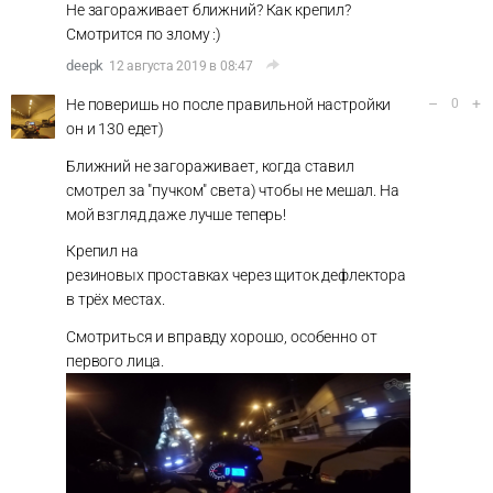
Не загораживает ближний? Как крепил?
Смотрится по злому :)
deepk
12 августа 2019 в 08:47
–
+
Не поверишь но после правильной настройки
0
он и 130 едет)
Ближний не загораживает, когда ставил
смотрел за "пучком" света) чтобы не мешал. На
мой взгляд даже лучше теперь!
Крепил на
резиновых проставках через щиток дефлектора
в трёх местах.
Смотриться и вправду хорошо, особенно от
первого лица.