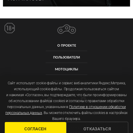
О ПРОЕКТЕ
ПОЛЬЗОВАТЕЛИ
МОТОЦИКЛЫ
ПРАВИЛА САЙТА
Сайт использует cookie-файлы и сервис веб-аналитики Яндекс.Метрика,
использующий cookie-файлы. Продолжая пользоваться сайтом
и нажимая «Согласен», вы подтверждаете, что были проинформированы
об использовании файлов cookies и согласны с правилами обработки
персональных данных, указанными в
Политике в отношении обработки
персональных данных
. Вы можете отключить файлы cookies в настройках
Пользовательское соглашение
Политика обработки персональных данных
Вашего браузера.
ООО «ОМОЙМОТ» ОГРН: 1257700092011 ИНН: 9719077129
ADMIN@OMOIMOT.RU
ФОТОГРАФИИ, ЦЕНЫ И ХАРАКТЕРИСТИКИ МОТОЦИКЛОВ МОГУТ ОТЛИЧАТЬСЯ. УТОЧНЯЙТЕ
СОГЛАСЕН
ОТКАЗАТЬСЯ