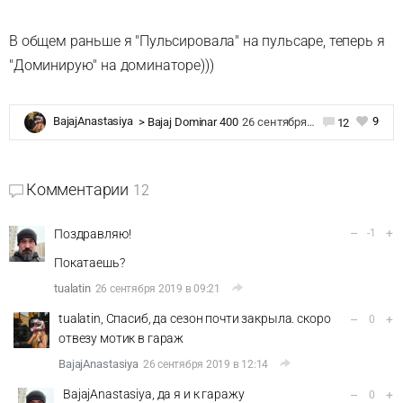
В общем раньше я "Пульсировала" на пульсаре, теперь я
"Доминирую" на доминаторе)))
9
BajajAnastasiya
>
Bajaj Dominar 400
26 сентября 2019 в 08:03
12
Комментарии
12
–
+
Поздравляю!
-1
Покатаешь?
tualatin
26 сентября 2019 в 09:21
tualatin, Спасиб, да сезон почти закрыла. скоро
–
+
0
отвезу мотик в гараж
BajajAnastasiya
26 сентября 2019 в 12:14
BajajAnastasiya, да я и к гаражу
–
+
0