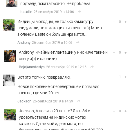
подъеду, покататься-то. Не проблема.
tualatin
26 сентября 2019 в 14:06
Индийцы молодцы, не только камасутру
–
+
0
придумали, но и мотоциклы клепают:)) Мне в
зюленом цвете он больше нравится...
Androny
26 сентября 2019 в 10:06
Androny, и чайные плантации у них ниче такие и
–
+
0
специи))) и слоники)
BajajAnastasiya
26 сентября 2019 в 12:15
–
+
Вот это топчик, поздравляю!
1
Новое поколение с перевёртышем прям айс
внешне, где мои 20 лет...
Jackson
26 сентября 2019 в 14:29
Jackson, А нафига 20 лет то? Я и в 34 с
–
+
0
удовольствием на индийских мотах
катаюсь.Да не мой идеал мота, но