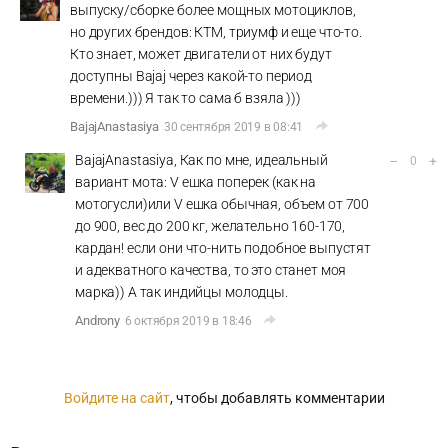
выпуску/сборке более мощных мотоциклов,
но других брендов: КТМ, триумф и еще что-то.
Кто знает, может двигатели от них будут
доступны Bajaj через какой-то период
времени.))) Я так то сама б взяла )))
BajajAnastasiya
30 сентября 2019 в 08:41
BajajAnastasiya, Как по мне, идеальный
–
+
0
вариант мота: V ешка поперек (как на
мотогусли)или V ешка обычная, объем от 700
до 900, вес до 200 кг, желательно 160-170,
кардан! если они что-нить подобное выпустят
и адекватного качества, то это станет моя
марка)) А так индийцы молодцы.
Androny
6 октября 2019 в 18:46
Войдите на сайт
, чтобы добавлять комментарии