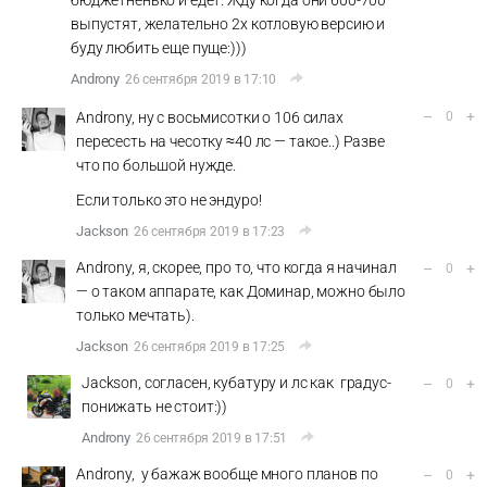
бюджетненько и едет. Жду когда они 600-700
выпустят, желательно 2х котловую версию и
буду любить еще пуще:)))
Androny
26 сентября 2019 в 17:10
–
+
Androny, ну с восьмисотки о 106 силах
0
пересесть на чесотку ≈40 лс — такое..) Разве
что по большой нужде.
Если только это не эндуро!
Jackson
26 сентября 2019 в 17:23
Androny, я, скорее, про то, что когда я начинал
–
+
0
— о таком аппарате, как Доминар, можно было
только мечтать).
Jackson
26 сентября 2019 в 17:25
Jackson, согласен, кубатуру и лс как градус-
–
+
0
понижать не стоит:))
Androny
26 сентября 2019 в 17:51
Androny, у бажаж вообще много планов по
–
+
0