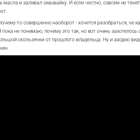
 масла и заливал омывайку. И если честно, совсем не тянет,
ют.
очему-то совершенно наоборот - хочется разобраться, че ка
 пока не понимаю, почему это так, но вот очень захотелось
ольшой скользячки от прошлого владельца. Ну и заодно вид
кин.