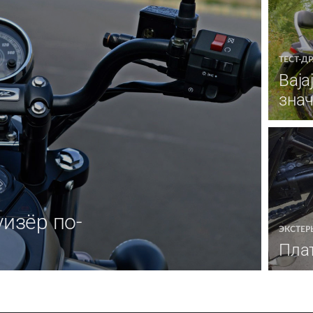
ТЕСТ-Д
Baja
знач
уизёр по-
ЭКСТЕР
Пла