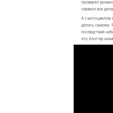
проверял уровень
сервисе все дела
А с мотоциклом п
делать самому. Я
последствия неб
это, блоггер мам