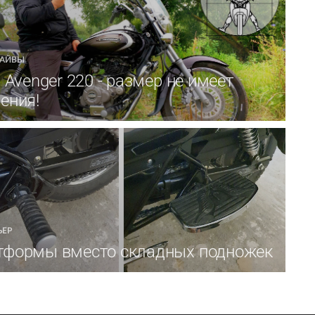
РАЙВЫ
j Avenger 220 - размер не имеет
ения!
ЬЕР
тформы вместо складных подножек