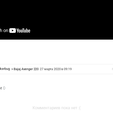
ckerbug
>
Bajaj Avenger 220
27 марта 2020 в 09:19
и
0
Комментариев пока нет :(