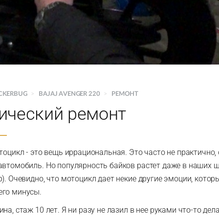
CKERBUG
>
BAJAJ AVENGER 220
>
РЕМОНТ
ический ремонт
тоцикл - это вещь иррациональная. Это часто не практично,
автомобиль. Но популярность байков растет даже в наших ш
). Очевидно, что мотоцикл дает некие другие эмоции, котор
его минусы.
на, стаж 10 лет. Я ни разу не лазил в нее руками что-то де