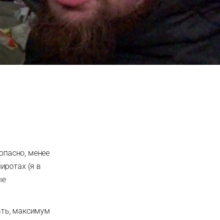
 опасно, менее
иротах (я в
ые
лать, максимум