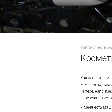
БОРТЖУРНАЛ BLO
Космет
Как известно, мо
комфортно, чем 
Питере, например
перевешиавают 
У меня есть маши