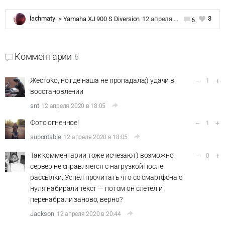
3
lachmaty
>
Yamaha XJ 900 S Diversion
12 апреля 2020 в 11:38
6
Комментарии
6
Жестоко, но где наша не пропадала;) удачи в
–
+
1
восстановлении
snt
12 апреля 2020 в 18:05
Фото огненное!
–
+
1
supontable
12 апреля 2020 в 18:05
Так комментарии тоже исчезают) возможно
–
+
0
сервер не справляется с нагрузкой после
рассылки. Успел прочитать что со смартфона с
нуля набирали текст — потом он слетел и
перенабрали заново, верно?
Jackson
12 апреля 2020 в 20:44