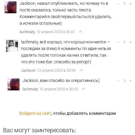
Jackson, нажал опубликовать, но почему-то в
–
+
0
посте оказалось только часть текста.
Комментарий я свой первый пытылся удалить,
а исчезли остальные)
lachmaty
12 апреля 2020 в 20:47
lachmaty, всё хорошо, что хорошо кончается —
–
+
0
последим за этим) А комменты по идее нельзя
удалять после того как на них ответили, так
что это тоже баг, спасибо за репорт)
Jackson
12 апреля 2020 в 20:54
Jackson, вам спасибо за оперативнось)
–
+
3
lachmaty
12 апреля 2020 в 20:55
Войдите на сайт
, чтобы добавлять комментарии
Вас могут заинтересовать: