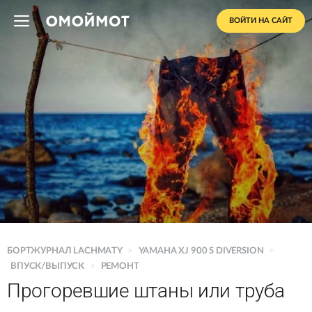
ВОЙТИ НА САЙТ
БОРТЖУРНАЛ LACHMATY
>
YAMAHA XJ 900 S DIVERSION
>
ВПУСК/ВЫПУСК
>
РЕМОНТ
Прогоревшие штаны или труба