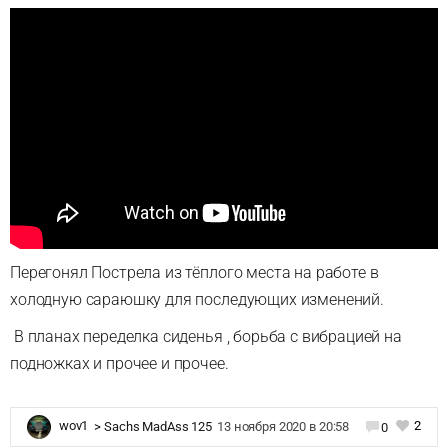
Перегонял Пострела из тёплого места на работе в
холодную сараюшку для последующих изменений.
В планах переделка сиденья , борьба с вибрацией на
подножках и прочее и прочее.
2
wov1
>
Sachs MadAss 125
13 ноября 2020 в 20:58
0