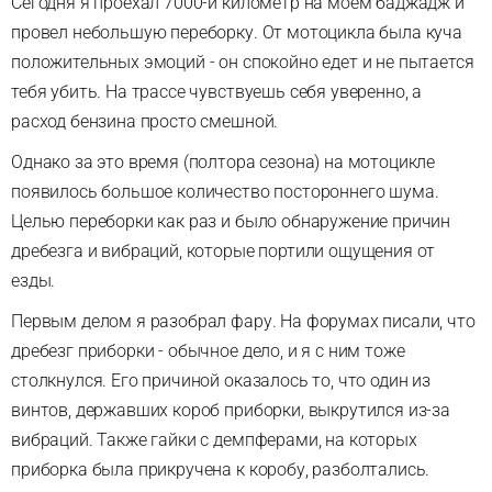
Сегодня я проехал 7000-й километр на моем баджадж и
провел небольшую переборку. От мотоцикла была куча
положительных эмоций - он спокойно едет и не пытается
тебя убить. На трассе чувствуешь себя уверенно, а
расход бензина просто смешной.
Однако за это время (полтора сезона) на мотоцикле
появилось большое количество постороннего шума.
Целью переборки как раз и было обнаружение причин
дребезга и вибраций, которые портили ощущения от
езды.
Первым делом я разобрал фару. На форумах писали, что
дребезг приборки - обычное дело, и я с ним тоже
столкнулся. Его причиной оказалось то, что один из
винтов, державших короб приборки, выкрутился из-за
вибраций. Также гайки с демпферами, на которых
приборка была прикручена к коробу, разболтались.