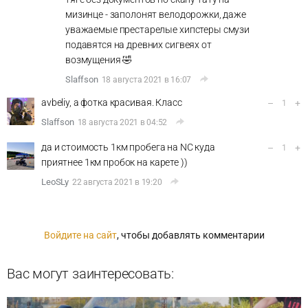
мизинце - заполонят велодорожки, даже
уважаемые престарелые хипстеры смузи
подавятся на древних сигвеях от
возмущения 🤣
Slaffson
18 августа 2021 в 16:07
avbeliy, а фотка красивая. Класс
–
+
1
Slaffson
18 августа 2021 в 04:52
да и стоимость 1км пробега на NC куда
–
+
1
приятнее 1км пробок на карете ))
LeoSLy
22 августа 2021 в 19:20
Войдите на сайт
, чтобы добавлять комментарии
Вас могут заинтересовать: