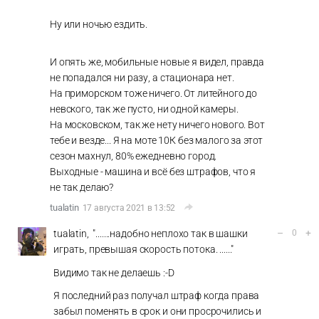
Ну или ночью ездить.
И опять же, мобильные новые я видел, правда
не попадался ни разу, а стационара нет.
На приморском тоже ничего. От литейного до
невского, так же пусто, ни одной камеры.
На московском, так же нету ничего нового. Вот
тебе и везде... Я на моте 10К без малого за этот
сезон махнул, 80% ежедневно город.
Выходные - машина и всё без штрафов, что я
не так делаю?
tualatin
17 августа 2021 в 13:52
–
+
tualatin, ".......надобно неплохо так в шашки
0
играть, превышая скорость потока. ......"
Видимо так не делаешь :-D
Я последний раз получал штраф когда права
забыл поменять в срок и они просрочились и