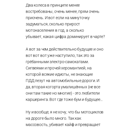
Два колеса в принципе менее
востребованы, очень менее, прям очень
приочень. И вот если на минуточку
задуматься, сколько прирост
мотонаселения в год, а сколько
убывает, какая цифра доминирует в чарте?
А вот за чем действительно будущее и оно
вот вот вот уже наступило, так это за
грёбанными электро-самокатами.
Сигвеями и прочей херомантией, на
которой всякие идиоты, не знающие
ПДД лезут на автомобильные дороги. И
да, вторая когорта умалишённых (не все
они там такие но многие) - это любители
каршеринга. Вот где тоже бум и будущее...
Ну и вообще, я не хочу, что бы мотоциклов
на дороге было много. Так как
массовость, убивает кайф и превращает