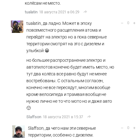
колёсам не место.
tualatin
18 августа 2021 в 06:29
–
+
tualatin, да ладно. Может в эпоху
0
повсеместного расщепления атома и
перейдёт на электро но а пока северные
территории смотрят на это с дизелем и
улыбкой 😀
но большее распространение электро и
автопилотов конечно будет иметь место, но
тут два колёса все равно будут не менее
востребованы. С остальным согласен,
конечно не все пересядут, многим вообще
кроме велосипеда и трамвая вообще не
нужно лично не то что мото но и даже авто
🙂
Slaffson
18 августа 2021 в 15:37
–
+
Slaffson, да чего нам эти северные
0
территории, особенно с дизелем.