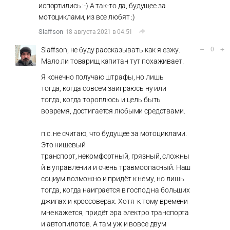
испортились :-) А так-то да, будущее за
мотоциклами, из все любят :)
Slaffson
18 августа 2021 в 04:51
–
+
Slaffson, не буду рассказывать как я езжу.
0
Мало ли товарищ капитан тут похаживает.
Я конечно получаю штрафы, но лишь
тогда, когда совсем заиграюсь ну или
тогда, когда тороплюсь и цель быть
вовремя, достигается любыми средствами.
п.с. не считаю, что будущее за мотоциклами.
Это нишевый
транспорт, некомфортный, грязный, сложны
й в управлении и очень травмоопасный. Наш
социум возможно и придёт к нему, но лишь
тогда, когда наиграется в господ на больших
джипах и кроссоверах. Хотя к тому времени
мне кажется, придёт эра электро транспорта
и автопилотов. А там уж и вовсе двум