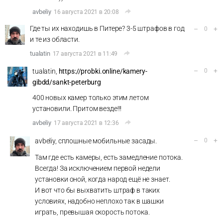
avbeliy
16 августа 2021 в 20:08
Где ты их находишь в Питере? 3-5 штрафов в год
–
+
0
и те из области.
tualatin
17 августа 2021 в 11:49
–
+
tualatin,
https://probki.online/kamery-
0
gibdd/sankt-peterburg
400 новых камер только этим летом
установили. Притом везде!!!
avbeliy
17 августа 2021 в 12:36
–
+
avbeliy, сплошные мобильные засады.
0
Там где есть камеры, есть замедление потока.
Всегда! За исключением первой недели
установки оной, когда народ ещё не знает.
И вот что бы выхватить штраф в таких
условиях, надобно неплохо так в шашки
играть, превышая скорость потока.