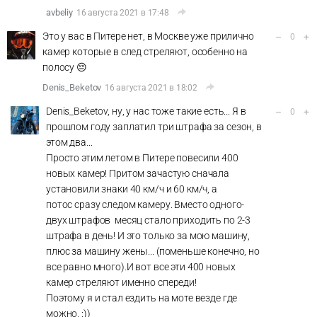
avbeliy
16 августа 2021 в 17:48
Это у вас в Питере нет, в Москве уже прилично
–
+
0
камер которые в след стреляют, особенно на
полосу 😔
Denis_Beketov
16 августа 2021 в 18:02
Denis_Beketov, ну, у нас тоже такие есть... Я в
–
+
0
прошлом году заплатил три штрафа за сезон, в
этом два...
Просто этим летом в Питере повесили 400
новых камер! Притом зачастую сначала
установили знаки 40 км/ч и 60 км/ч, а
потос сразу следом камеру. Вместо одного-
двух штрафов месяц стало приходить по 2-3
штрафа в день! И это только за мою машину,
плюс за машину жены... (поменьше конечно, но
все равно много).И вот все эти 400 новых
камер стреляют именно спереди!
Поэтому я и стал ездить на моте везде где
можно. :))