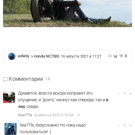
3
avbeliy
>
Honda NC750S
16 августа 2021 в 11:27
14
Комментарии
14
Думается, власти вскоре исправят это
–
+
5
упущение, и "доить" начнут как спереди, так и
в
зад
сзади...
SeaTTle
16 августа 2021 в 15:34
SeaTTle, безусловно! Но пока надо
–
+
0
пользоваться! :)