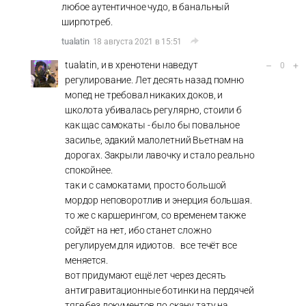
любое аутентичное чудо, в банальный
ширпотреб.
tualatin
18 августа 2021 в 15:51
tualatin, и в хренотени наведут
–
+
0
регулирование. Лет десять назад помню
мопед не требовал никаких доков, и
школота убивалась регулярно, стоили б
как щас самокаты - было бы повальное
засилье, эдакий малолетний Вьетнам на
дорогах. Закрыли лавочку и стало реально
спокойнее.
так и с самокатами, просто большой
мордор неповоротлив и энерция большая.
то же с каршерингом, со временем также
сойдёт на нет, ибо станет сложно
регулируем для идиотов. все течёт все
меняется.
вот придумают ещё лет через десять
антигравитационные ботинки на пердячей
тяге без документов по скану тату на