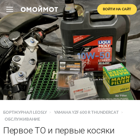
ВОЙТИ НА САЙТ
БОРТЖУРНАЛ LEOSLY
>
YAMAHA YZF 600 R THUNDERCAT
>
ОБСЛУЖИВАНИЕ
Первое ТО и первые косяки