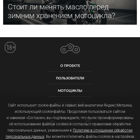
Стоит ли менять масло перед
зимним хранением мотоцикла?
О ПРОЕКТЕ
ПОЛЬЗОВАТЕЛИ
МОТОЦИКЛЫ
ПРАВИЛА САЙТА
Сайт использует cookie-файлы и сервис веб-аналитики Яндекс.Метрика,
использующий cookie-файлы. Продолжая пользоваться сайтом
и нажимая «Согласен», вы подтверждаете, что были проинформированы
об использовании файлов cookies и согласны с правилами обработки
персональных данных, указанными в
Политике в отношении обработки
персональных данных
. Вы можете отключить файлы cookies в настройках
Пользовательское соглашение
Политика обработки персональных данных