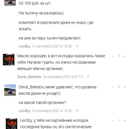
50-100 руб. за шт.
На тысячу не разорюсь)
комплект в оригинале даже не знаю, где
искать.
на али за пару тысяч предлагают.
LeoSLy
11 сентября 2021 в 15:20
Масло хорошее, а вот колодки оказались такие
–
+
0
себе. Начали гудеть, но износ не сравнимо
меньше чем на органике.
Denis_Beketov
16 сентября 2021 в 07:15
–
+
Denis_Beketov, меня удивляет, что уровень
0
масла даже не уходит)
на какой такой органике?
LeoSLy
16 сентября 2021 в 19:26
LeoSLy, у тебя на партийнике колодок
–
+
1
последние буквы sv, это синтетические