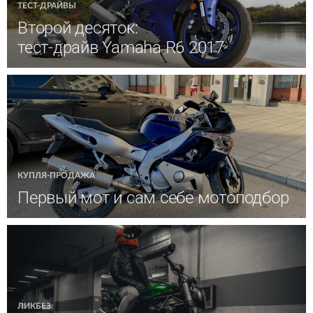
ТЕСТ-ДРАЙВЫ
Второй десяток:
тест-драйв Yamaha R6 2017
КУПЛЯ-ПРОДАЖА
Первый мот и сам себе мотоподбор
ЛИКБЕЗ