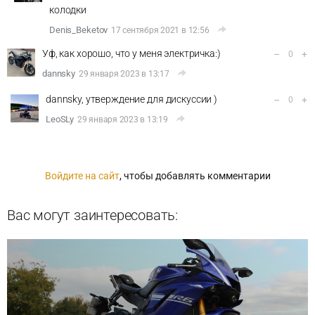
колодки
Denis_Beketov
17 сентября 2021 в 12:56
Уф, как хорошо, что у меня электричка:)
–
+
0
dannsky
29 января 2023 в 13:17
dannsky, утверждение для дискуссии )
–
+
0
LeoSLy
29 января 2023 в 13:19
Войдите на сайт
, чтобы добавлять комментарии
Вас могут заинтересовать: