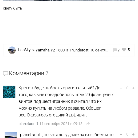
свету быть!
5
LeoSLy
>
Yamaha YZF 600 R Thundercat
10 сентября 2021 в 20:03
7
Комментарии
7
Крепеж будешь брать оригинальный? До
–
+
0
того, как мне понадобилось штук 20 фланцевых
винтов под шестигранник я считал, что их
можно купить на любом развале. Обошел
все. Оказалось это дикий дефицит.
planetadrift
11 сентября 2021 в 09:13
–
+
planetadrift, по каталогу даже на exist бьется по
0