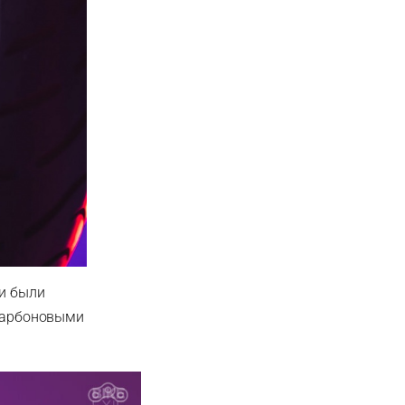
ни были
 карбоновыми