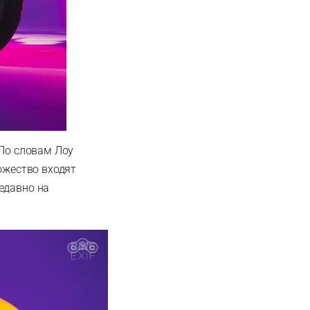
 По словам Лоу
ножество входят
едавно на