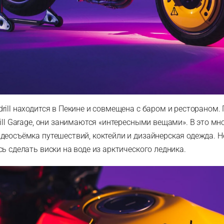
rill находится в Пекине и совмещена с баром и рестораном.
ill Garage, они занимаются «интересными вещами». В это м
деосъёмка путешествий, коктейли и дизайнерская одежда. Н
ь сделать виски на воде из арктического ледника.