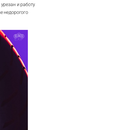
урезан и работу
е недорогого