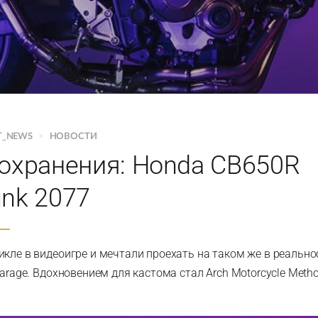
T_NEWS
>
НОВОСТИ
сохранения: Honda CB650R
unk 2077
икле в видеоигре и мечтали проехать на таком же в реальн
Garage. Вдохновением для кастома стал Arch Motorcycle Metho