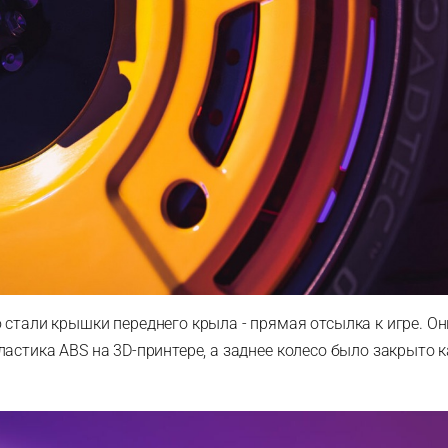
 стали крышки переднего крыла - прямая отсылка к игре. О
ластика ABS на 3D-принтере, а заднее колесо было закрыто