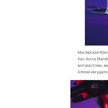
Мастерская Mand
Хао, босса Mandr
мотокастомы, ви
Аляске им удалос