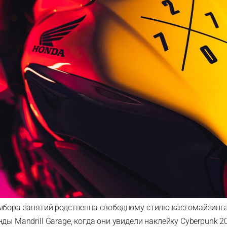
ыбора занятий родственна свободному стилю кастомайзинга
ды Mandrill Garage, когда они увидели наклейку Cyberpunk 2