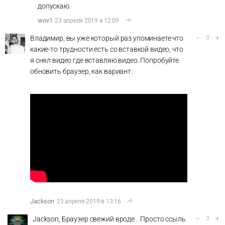
допускаю.
wov1
23 апреля 2019 в 12:09
–
+
Владимир, вы уже который раз упоминаете что
0
какие-то трудности есть со вставкой видео, что
я снял видео где вставляю видео. Попробуйте
обновить браузер, как вариант.
Jackson
23 апреля 2019 в 13:16
–
+
Jackson, Браузер свежий вроде . Просто ссыль
3