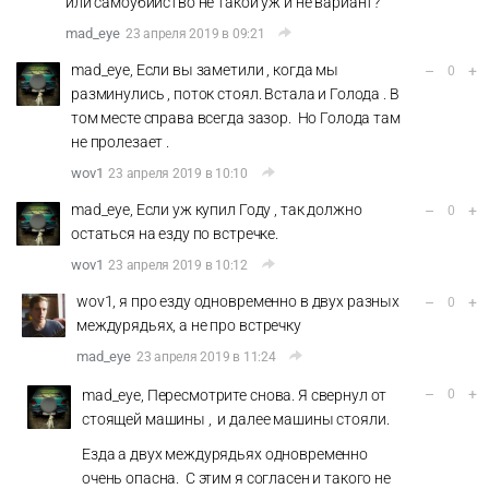
или самоубийство не такой уж и не вариант?
mad_eye
23 апреля 2019 в 09:21
mad_eye, Если вы заметили , когда мы
–
+
0
разминулись , поток стоял. Встала и Голода . В
том месте справа всегда зазор. Но Голода там
не пролезает .
wov1
23 апреля 2019 в 10:10
mad_eye, Если уж купил Году , так должно
–
+
0
остаться на езду по встречке.
wov1
23 апреля 2019 в 10:12
wov1, я про езду одновременно в двух разных
–
+
0
междурядьях, а не про встречку
mad_eye
23 апреля 2019 в 11:24
–
+
mad_eye, Пересмотрите снова. Я свернул от
0
стоящей машины , и далее машины стояли.
Езда а двух междурядьях одновременно
очень опасна. С этим я согласен и такого не