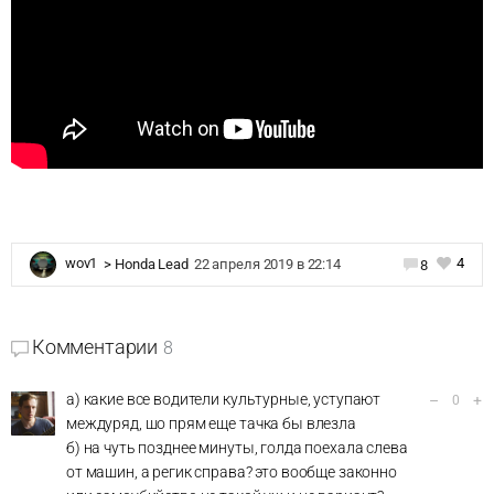
4
wov1
>
Honda Lead
22 апреля 2019 в 22:14
8
Комментарии
8
а) какие все водители культурные, уступают
–
+
0
междуряд, шо прям еще тачка бы влезла
б) на чуть позднее минуты, голда поехала слева
от машин, а регик справа? это вообще законно