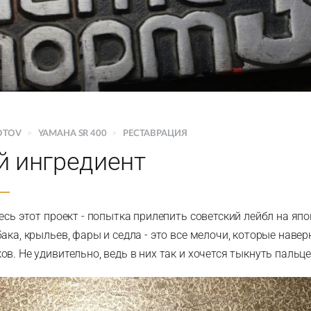
OTOV
>
YAMAHA SR 400
>
РЕСТАВРАЦИЯ
й ингредиент
есь этот проект - попытка прилепить советский лейбл на япо
ака, крыльев, фары и седла - это все мелочи, которые наве
в. Не удивительно, ведь в них так и хочется тыкнуть пальц