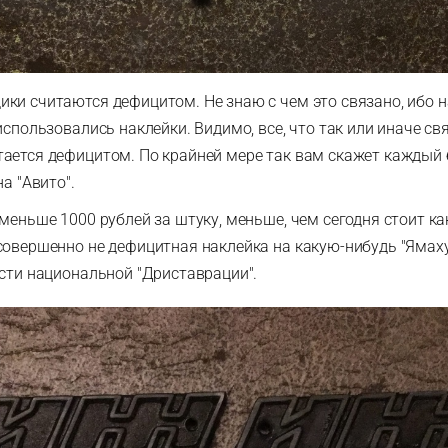
ки считаются дефицитом. Не знаю с чем это связано, ибо н
использовались наклейки. Видимо, все, что так или иначе св
ается дефицитом. По крайней мере так вам скажет каждый 
на "Авито".
 меньше 1000 рублей за штуку, меньше, чем сегодня стоит к
совершенно не дефицитная наклейка на какую-нибудь "Ямаху
ости национальной "Дриставрации".