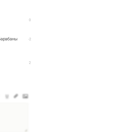
0
 барабаны
-2
2