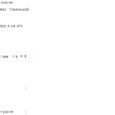
 они не
иям - тоненькой
е, я на это
5
999
5
0
т раз не
2