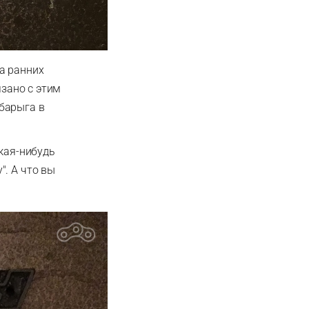
а ранних
язано с этим
барыга в
акая-нибудь
". А что вы