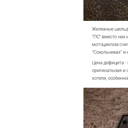
Железные шильди
"ПС" вместо них 
мотоциклом счит
"Сокольниках" и 
Цена дефицита -
оригинальная и 
хотели, особенн