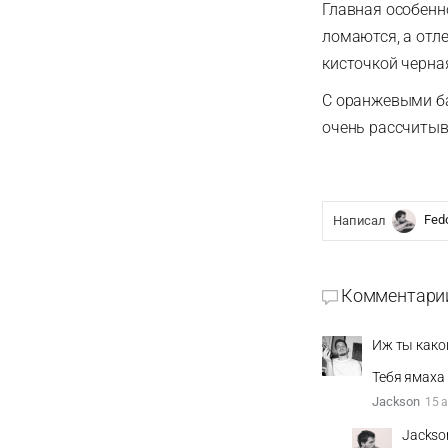
Главная особенно
ломаются, а отл
кисточкой черна
С оранжевыми ба
очень рассчиты
Fed
Написал
Комментари
Иж ты како
Тебя ямаха 
Jackson
15 
Jackso