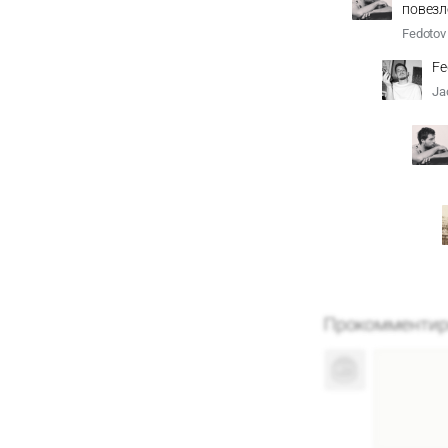
повезл
Fedotov
Fe
Ja