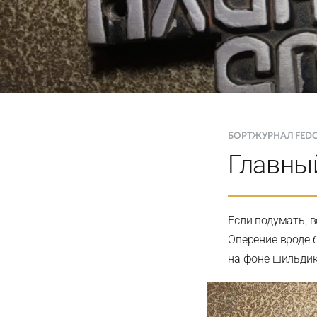
БОРТЖУРНАЛ FED
Главны
Если подумать, в
Оперение вроде б
на фоне шильдико