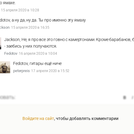
о ямахе.
15 апреля 2020 в 10:28
dotov, а ну да, ну да. Ты про именно эту ямаху
ckson
15 апреля 2020 в 16:35
Jackson, Не, я про все это говно с камертонами. Кроме барабанов,
- заебись у них получаются.
Fedotov
16 апреля 2020 в 10:04
Fedotov, гитары ещё ниче
peterpreis
17 апреля 2020 в 15:52
Войдите на сайт
, чтобы добавлять комментарии