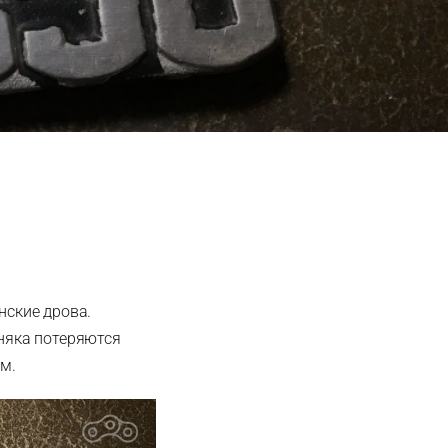
нские дрова.
рняка потеряются
ем.