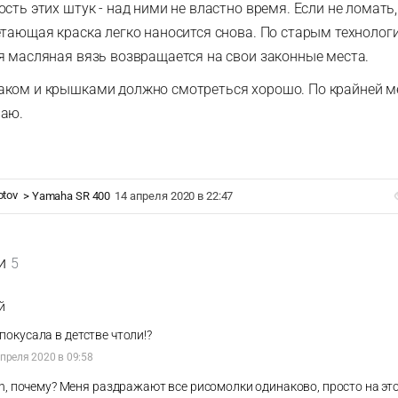
сть этих штук - над ними не властно время. Если не ломать,
етающая краска легко наносится снова. По старым технолог
я масляная вязь возвращается на свои законные места.
ком и крышками должно смотреться хорошо. По крайней мер
ваю.
otov
>
Yamaha SR 400
14 апреля 2020 в 22:47
и
5
й
покусала в детстве чтоли!?
апреля 2020 в 09:58
n, почему? Меня раздражают все рисомолки одинаково, просто на это