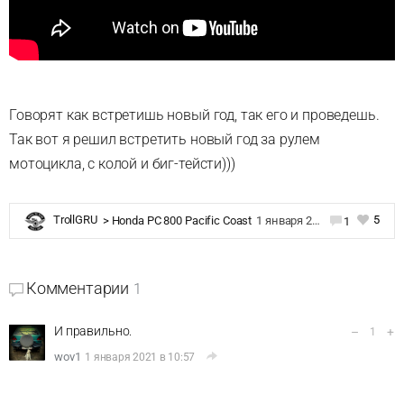
Говорят как встретишь новый год, так его и проведешь.
Так вот я решил встретить новый год за рулем
мотоцикла, с колой и биг-тейсти)))
5
TrollGRU
>
Honda PC 800 Pacific Coast
1 января 2021 в 08:19
1
Комментарии
1
И правильно.
–
+
1
wov1
1 января 2021 в 10:57