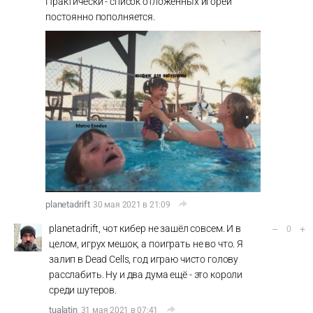
Практически - список отложенных игорей
постоянно пополняется.
planetadrift
30 мая 2021 в 21:09
planetadrift, чот кибер не зашёл совсем. И в
–
+
0
целом, игрух мешок, а поиграть не во что. Я
залип в Dead Cells, год играю чисто голову
расслабить. Ну и два дума ещё - это короли
среди шутеров.
tualatin
31 мая 2021 в 07:41