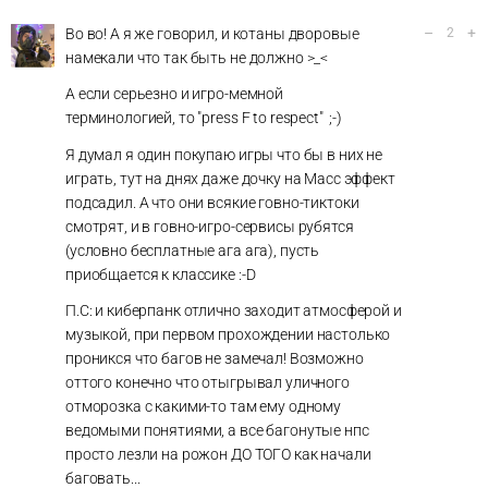
–
+
Во во! А я же говорил, и котаны дворовые
2
намекали что так быть не должно >_<
А если серьезно и игро-мемной
терминологией, то "press F to respect" ;-)
Я думал я один покупаю игры что бы в них не
играть, тут на днях даже дочку на Масс эффект
подсадил. А что они всякие говно-тиктоки
смотрят, и в говно-игро-сервисы рубятся
(условно бесплатные ага ага), пусть
приобщается к классике :-D
П.С: и киберпанк отлично заходит атмосферой и
музыкой, при первом прохождении настолько
проникся что багов не замечал! Возможно
оттого конечно что отыгрывал уличного
отморозка с какими-то там ему одному
ведомыми понятиями, а все багонутые нпс
просто лезли на рожон ДО ТОГО как начали
баговать...