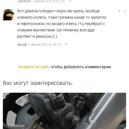
Jackson
1 июня 2021 в 01:22
Вот давеча победил такую же хрень, вообще
–
+
4
клинило колесо, тоже грязина какая то залипла
в перепускном, но заодно и весь гтц перебрал с
новыми манжетами. (за техничку всегдда
респект и уважуха )) )
deepk
1 июня 2021 в 16:12
Войдите на сайт
, чтобы добавлять комментарии
Вас могут заинтересовать:
ТОРМОЗА