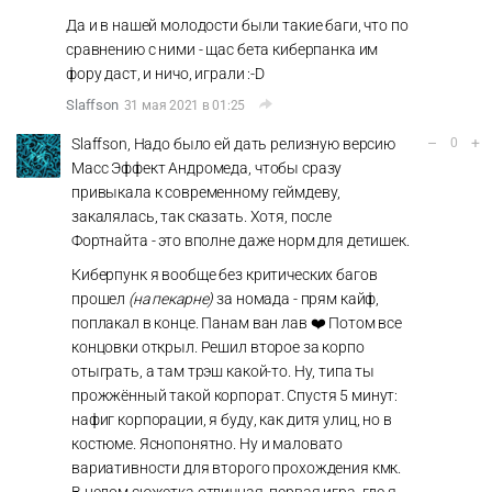
Да и в нашей молодости были такие баги, что по
сравнению с ними - щас бета киберпанка им
фору даст, и ничо, играли :-D
Slaffson
31 мая 2021 в 01:25
–
+
Slaffson, Надо было ей дать релизную версию
0
Масс Эффект Андромеда, чтобы сразу
привыкала к современному геймдеву,
закалялась, так сказать. Хотя, после
Фортнайта - это вполне даже норм для детишек.
Киберпунк я вообще без критических багов
прошел
(на пекарне)
за номада - прям кайф,
поплакал в конце. Панам ван лав ❤️ Потом все
концовки открыл. Решил второе за корпо
отыграть, а там трэш какой-то. Ну, типа ты
прожжённый такой корпорат. Спустя 5 минут:
нафиг корпорации, я буду, как дитя улиц, но в
костюме. Яснопонятно. Ну и маловато
вариативности для второго прохождения кмк.