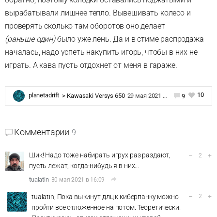
вырабатывали лишнее тепло. Вывешивать колесо и
проверять сколько там оборотов оно делает
(раньше один)
было уже лень. Да и в стиме распродажа
началась, надо успеть накупить игорь, чтобы в них не
играть. А кава пусть отдохнет от меня в гараже.
10
planetadrift
>
Kawasaki Versys 650
29 мая 2021 в 23:34
9
Комментарии
9
Шик! Надо тоже набирать игрух раз раздают,
–
+
2
пусть лежат, когда-нибудь я в них…
tualatin
30 мая 2021 в 16:09
–
+
tualatin, Пока выкинут длц к киберпанку можно
2
пройти все отложенное на потом. Теоретически.