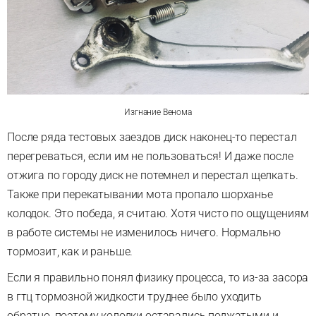
Изгнание Венома
После ряда тестовых заездов диск наконец-то перестал
перегреваться, если им не пользоваться! И даже после
отжига по городу диск не потемнел и перестал щелкать.
Также при перекатывании мота пропало шорханье
колодок. Это победа, я считаю. Хотя чисто по ощущениям
в работе системы не изменилось ничего. Нормально
тормозит, как и раньше.
Если я правильно понял физику процесса, то из-за засора
в гтц тормозной жидкости труднее было уходить
обратно, поэтому колодки оставались поджатыми и