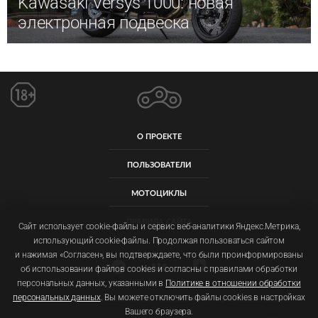
Kawasaki Versys 1000: новая
электронная подвеска
О ПРОЕКТЕ
ПОЛЬЗОВАТЕЛИ
МОТОЦИКЛЫ
ПРАВИЛА САЙТА
Сайт использует cookie-файлы и сервис веб-аналитики Яндекс.Метрика,
использующий cookie-файлы. Продолжая пользоваться сайтом
и нажимая «Согласен», вы подтверждаете, что были проинформированы
об использовании файлов cookies и согласны с правилами обработки
персональных данных, указанными в
Политике в отношении обработки
персональных данных
. Вы можете отключить файлы cookies в настройках
Пользовательское соглашение
Политика обработки персональных данных
Вашего браузера.