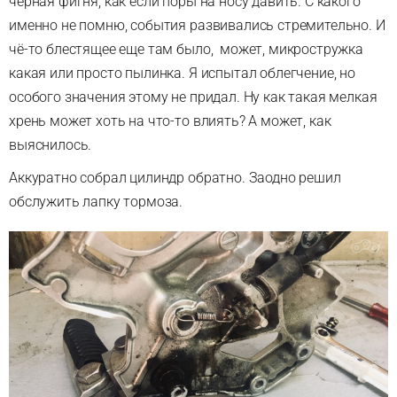
черная фигня, как если поры на носу давить. С какого
именно не помню, события развивались стремительно. И
чё-то блестящее еще там было, может, микростружка
какая или просто пылинка. Я испытал облегчение, но
особого значения этому не придал. Ну как такая мелкая
хрень может хоть на что-то влиять? А может, как
выяснилось.
Аккуратно собрал цилиндр обратно. Заодно решил
обслужить лапку тормоза.