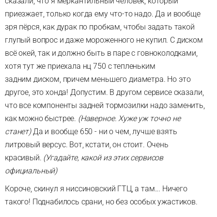
сказали, что я меркантильный человек, который
приезжает, только когда ему что-то надо. Да и вообще
зря пёрся, как дурак по пробкам, чтобы задать такой
глупый вопрос и даже мороженного не купил. С диском
всё окей, так и должно быть в паре с говноколодками,
хотя тут же приехала нц 750 с тепленьким
задним диском, причем меньшего диаметра. Но это
другое, это хонда! Допустим. В другом сервисе сказали,
что все компоненты задней тормозилки надо заменить,
как можно быстрее.
(Наверное. Хуже уж точно не
станет)
Да и вообще 650 - ни о чем, лучше взять
литровый версус. Вот, кстати, он стоит. Очень
красивый.
(Угадайте, какой из этих сервисов
официальный)
Короче, скинул я ниссиновский ГТЦ, а там... Ничего
такого! Поднабилось срани, но без особых ужастиков.