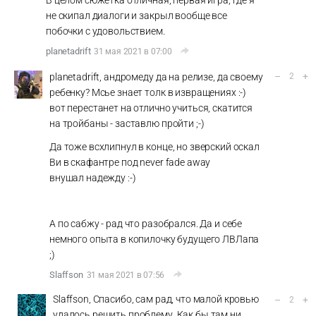
В целом сюжетка отличная, первая игра, где я
не скипал диалоги и закрыл вообще все
побочки с удовольствием.
planetadrift
31 мая 2021 в 07:00
–
+
planetadrift, андромеду да на релизе, да своему
2
ребенку? Мсье знает толк в извращениях :-)
вот перестанет на отлично учиться, скатится
на тройбаны - заставлю пройти ;-)
Да тоже всхлипнул в конце, но зверский оскал
Ви в скафантре под never fade away
внушал надежду :-)
А по сабжу - рад что разобрался. Да и себе
немного опыта в копилочку будущего ЛВЛапа
;)
Slaffson
31 мая 2021 в 07:56
Slaffson, Спасибо, сам рад, что малой кровью
–
+
2
удалось решить проблему. Как бы там ни