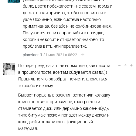
было, цвета побежалости - не совсем норма и
достаточная причина, чтобы повозиться в
узле. Особенно, если система настолько
примитивная, без абс и не комбинированная.
Получается, если направляйки в порядке,
колодки не косит и стирает одинаково, то
проблема в гтц или переливе тж.
planetadrift
31 мая 2021 в 08:22
–
+
По перегреву, да, это не нормально, как писали
4
в прошлом посте, всё там обдувается сзади.))
Правильно что разобрал-почистил, ломаться-
то особо и нечему.
Бывает поршень в расклин встаёт или колодку
криво поставят при замене, тож греется и
стачивается диск. Или дерьмино какое-нибудь
типа битума с песком попадёт между диском и
колодкой и вплавится в фрикционный
материал.