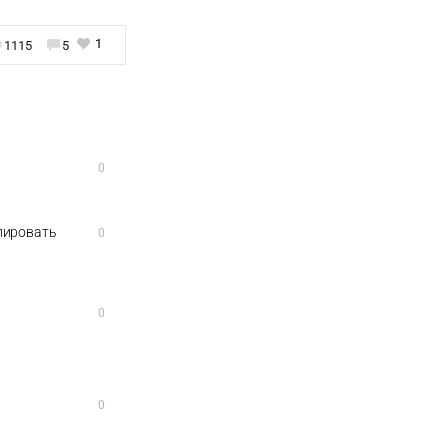
1
1115
5
0
елировать
0
0
0