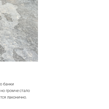
то банки
 но громче стало
ится лаконично.