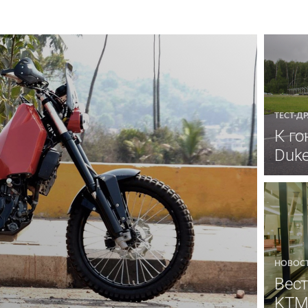
ТЕСТ-Д
К го
Duke
НОВОС
Вест
KTM