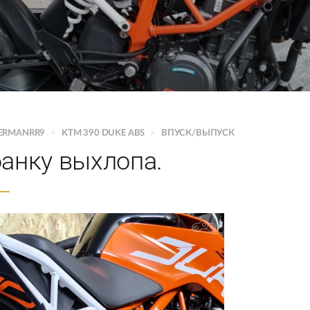
HERMANRR9
>
KTM 390 DUKE ABS
>
ВПУСК/ВЫПУСК
банку выхлопа.