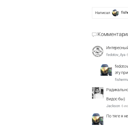
fish
Написал
Комментари
Интересный 
fedotov_ilya
fedoto
эту пр
fisherm
Радикально
Видос бы)
Jackson
6 и
По тяге я н