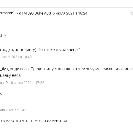
ermanrr9
>
KTM 390 Duke ABS
5 июля 2021 в 18:24
и
5
подход к тюнингу) По тяге есть разница?
6 июля 2021 в 10:49
v_ilya, ради веса. Предстоит установка клетки хочу максимально нив
ибавку веса.
anrr9
10 июля 2021 в 17:22
.
юля 2021 в 23:46
е думаю что что то могло изменится