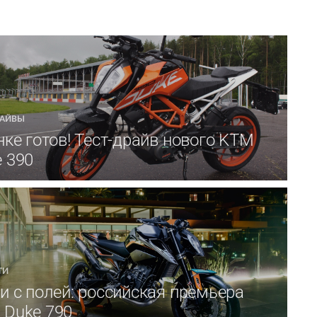
РАЙВЫ
нке готов! Тест-драйв нового KTM
 390
ТИ
и с полей: российская премьера
 Duke 790