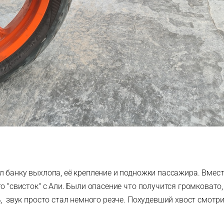
л банку выхлопа, её крепление и подножки пассажира. Вмес
о "свисток" с Али. Были опасение что получится громковато,
ь, звук просто стал немного резче. Похудевший хвост смотр