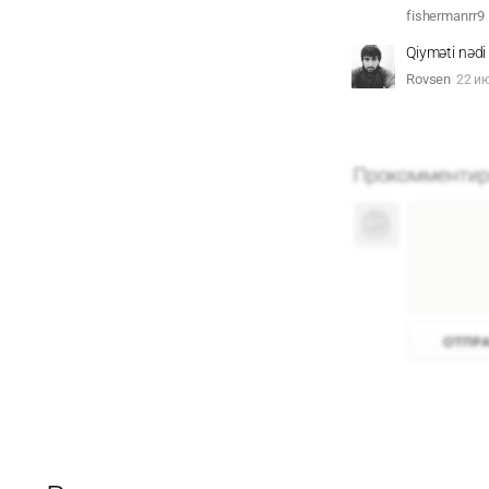
fishermanrr9
Qiyməti nədi
Rovsen
22 ию