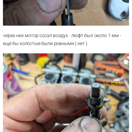
через них мотор сосал воздух . люфт был около 1 мм -
ещё бы холостые были ровными ( нет )