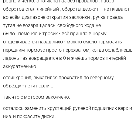
ровно и чётко. отклик на газ без провалов , набор
оборотов стал линейный , обороты держит - не плавают
во всём диапазоне открытия заслонки , ручка правда
тугая не возвращалась, свободного хода не
было. поменял и тросик - всё пришло в норму.
отщёлкивается назад лихо - можно смело тормозить
передним тормозо просто перехватом, когда ослабляешь
ладонь газ вовращается в 0 и жмёшь тормоз пятернёй
аккуратненько .
отсинхронил, выкатился прохватил по северному
объёзду - летит орлик.
так что с мотором закончено.
осталось заменить хрустящий рулевой подшипник верх и
низ. и покрасить диски .