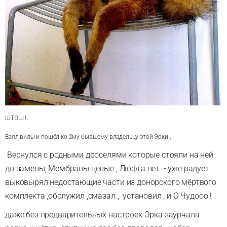
ШТОШ !
Взял вилы и пошёл ко 2му бывшему владельцу этой Эрки ,
Вернулся с родными дроселями которые стояли на ней
до замены, Мембраны целые , Люфта нет - уже радует.
выковырял недостающие части из донорского мёртвого
комплекта ,обслужил ,смазал , установил , и О Чудооо !
даже без предварительных настроек Эрка заурчала