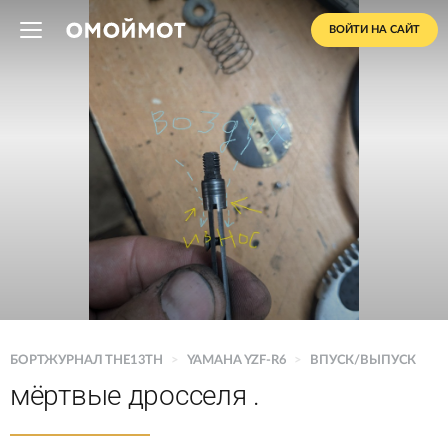
ВОЙТИ НА САЙТ
БОРТЖУРНАЛ THE13TH
>
YAMAHA YZF-R6
>
ВПУСК/ВЫПУСК
мёртвые дросселя .