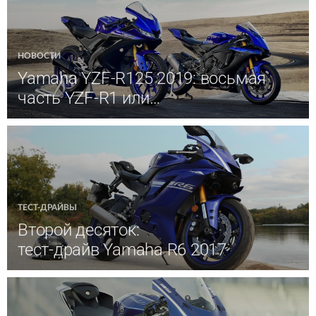
НОВОСТИ
Yamaha YZF-R125 2019: восьмая
часть YZF-R1 или…
ТЕСТ-ДРАЙВЫ
Второй десяток:
тест-драйв Yamaha R6 2017