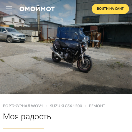
ВОЙТИ НА САЙТ
БОРТЖУРНАЛ WOV1
>
SUZUKI GSX 1200
>
РЕМОНТ
Моя радость