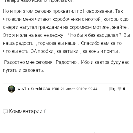
Теперь надо искать прокладки .
Но и при этом сегодня прохватил по Новорязанке . Так
что если меня читают коробочники с икотой , которых до
смерти напугал гражданин на скромном мотике , знайте .
Это я и зла на вас не держу . Что бы я без вас делал ? Вы
наша радость , тормоза вы наши . Спасибо вам за то
что вы есть. ЗА пробки , за затыки , за вонь и понты .
Радостно мне сегодня . Радостно . Ибо и завтра буду вас
пугать и радовать.
6
wov1
>
Suzuki GSX 1200
21 июля 2019 в 22:44
0
Комментарии
0