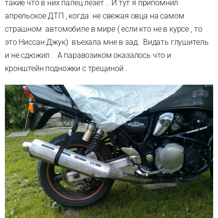
такие что в них палец лезет . И тут я припомнил
апрельское ДТП , когда не свежая овца на самом
страшном автомобиле в мире ( если кто не в курсе , то
это Ниссан Джук) въехала мне в зад. Видать глушитель
и не сдюжил . А паравозиком оказалось что и
кронштейн подножки с трещиной .