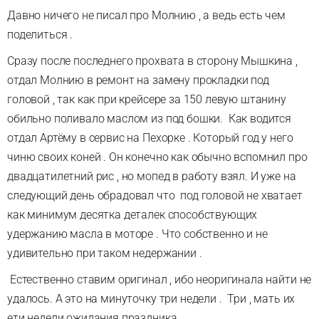
Давно ничего не писал про Молнию , а ведь есть чем
поделиться .
Сразу после последнего прохвата в сторону Мышкина ,
отдал Молнию в ремонт на замену прокладки под
головой , так как при крейсере за 150 левую штанину
обильно поливало маслом из под бошки. Как водится
отдал Артёму в сервис на Пехорке . Который год у него
чиню своих коней . Он конечно как обычно вспомнил про
двадцатилетний рис , но мопед в работу взял. И уже на
следующий день обрадовал что под головой не хватает
как минимум десятка деталек способствующих
удержанию масла в моторе . Что собственно и не
удивительно при таком недержании .
Естественно ставим оригинал , ибо неоригинала найти не
удалось. А это на минуточку три недели . Три , мать их
ети недели ожидания праздника .