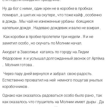
Ну да бог с ними , один хрен не в коробке в пробках
помирал , а шил их на скутере , что тоже кайф , особенно
в дождь . Мы чай не изнеженные урбаны боящиеся
капельки дождя . Надеваю дождевик и валю не взирая .
Как коробки в пробке пролетели три недели . Я и не
заметил особо , но скучать по Молнии начал.
Аккурат в Заволжье катаясь по городу на Лидии
Фёдоровне я и услышал долгожданный звонок от Артёма
. Молния готова .
Через пару дней вернулся и забрал свою радость.
Естественно прохватил на ней немного пошугав унылых
коробочников .
Однако как оказалось радоваться особо было рано , так
как оказалось что глушитель на Молнии имеет дыры . Да