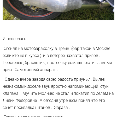
И понеслась.
Сгонял на мотобарахолку в Трейн (бар такой в Москве
если кто не в курсе ) и в лотерее нахватал призов .
Перстенёк , браслетик , настоечку домашнюю и главный
приз . Самогонный аппарат .
Однако вчера заводя свою радость приуныл. Вылез
незнакомый доселе звук яростно напоминающий стук
клапана . Мучить Молнию не стал и покатил по делам на
Лидии Фёдоровне . А сегодня утречком понял что это
сечёт прокладка штанов . Зараза .